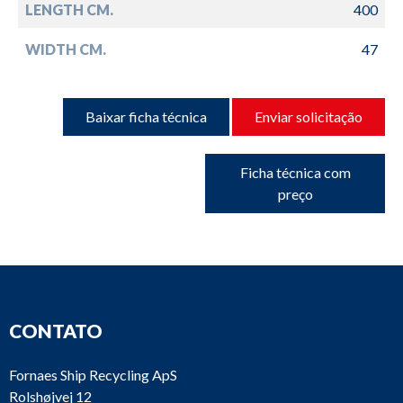
LENGTH CM.
400
WIDTH CM.
47
Baixar ficha técnica
Enviar solicitação
Ficha técnica com
preço
CONTATO
Fornaes Ship Recycling ApS
Rolshøjvej 12