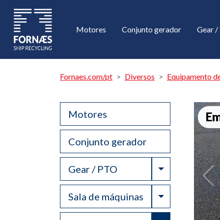
Motores
Conjunto gerador
Gear 
Fornaes.com/pt
Diversos
Equipamento de
Motores
Em
Conjunto gerador
Toggle Drop
Gear / PTO
Toggle Drop
Sala de máquinas