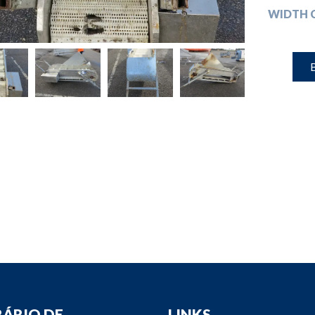
down
WIDTH 
down
B
down
down
ÁRIO DE
LINKS