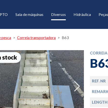
/ PTO
Sala de máquinas
Diversos
Hidráulica
Peças
 pesca
Correia transportadora
B63
CORREI
 stock
B6
REF. NR
down
REMARK
down
LENGTH