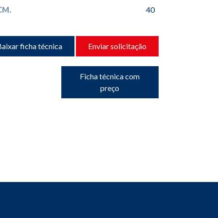
CM.
40
aixar ficha técnica
Enviar solicitação
Ficha técnica com
preço