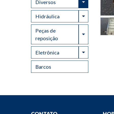
Toggle Drop
Diversos
Toggle Drop
Hidráulica
Peças de
Toggle Drop
reposição
Toggle Drop
Eletrônica
Barcos
CONTATO
HOR