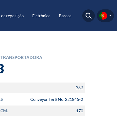
 de reposição
Eletrônica
Barcos
A TRANSPORTADORA
3
B63
S
Conveyor. I & S No. 221845-2
 CM.
170