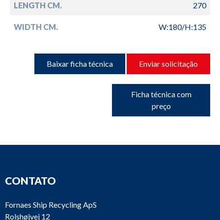
LENGTH CM.
270
WIDTH CM.
W:180/H:135
Baixar ficha técnica
Enviar solicitação
Ficha técnica com
preço
CONTATO
Fornaes Ship Recycling ApS
Rolshøjvej 12