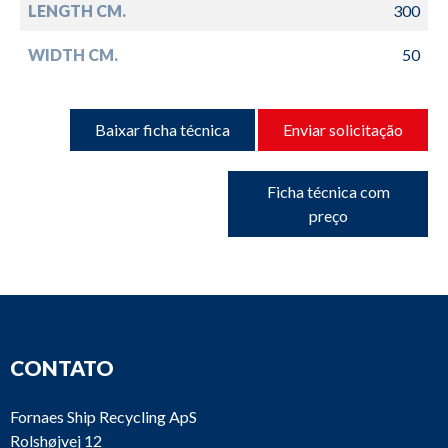
LENGTH CM.
300
WIDTH CM.
50
Baixar ficha técnica
Enviar solicitação
Ficha técnica com
preço
CONTATO
Fornaes Ship Recycling ApS
Rolshøjvej 12