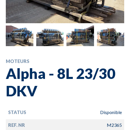
MOTEURS
Alpha - 8L 23/30
DKV
STATUS
Disponible
REF. NR
M2365