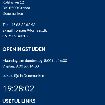
Rolshøjvej 12
DK-8500 Grenaa
6_79
MaK
552 AK
Rocker
Denemarken
6_78
MaK
552 AK
Cylinder
Tel:
+45 86 32 63 93
6_77
MaK
552 AK
Connect
E-mail:
fornaes@fornaes.dk
CVR: 16148202
6_76
MaK
552 AK
Piston
OPENINGSTIJDEN
6_75
MaK
552 AK
Cylinde
Maandag t/m donderdag: 8:00 tot 16:00
Fuel pu
Vrijdag: 8:00 tot 14:00
6_72
MaK
551
PEO G 
Lokale tijd in Denemarken
19:28:03
6_71
MaK
551
Connect
USEFUL LINKS
6_68
MaK
551
Cylinder