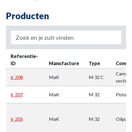
Producten
Referentie-
ID
Manufacture
Type
Compo
Camsha
6_208
MaK
M 32 C
section
6_207
MaK
M 32
Piston
6_205
MaK
M 32
Oilpum