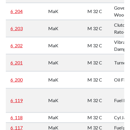
Govern
6_204
MaK
M 32 C
Woodw
Clutch 
6_203
MaK
M 32 C
Rato-S 
Vibrati
6_202
MaK
M 32 C
Dampe
6_201
MaK
M 32 C
Turneg
6_200
MaK
M 32 C
Oil Filte
6_119
MaK
M 32 C
Fuel Fil
6_118
MaK
M 32 C
Cyl Jak
6_117
MaK
M 32 C
Fuel pi