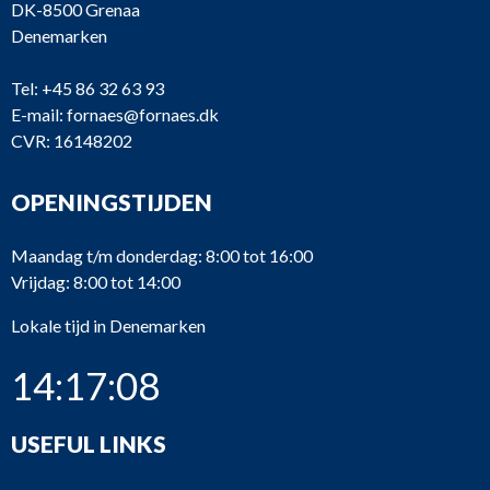
DK-8500 Grenaa
Denemarken
Tel:
+45 86 32 63 93
SBV
Fuel pump 
E-mail:
4_250
fornaes@fornaes.dk
Deutz
628
Woodwar
CVR: 16148202
OPENINGSTIJDEN
SBV
4_240
Deutz
Cylinder li
628
Maandag t/m donderdag: 8:00 tot 16:00
SBV
Connectin
Vrijdag: 8:00 tot 14:00
4_231
Deutz
628
rod
Lokale tijd in Denemarken
SBV
4_220
Deutz
Piston
628
14:17:09
SBV
Cylinder
4_211
Deutz
628
head, Type
USEFUL LINKS
SBV
Cylinder
4_210
Deutz
628
head, Type