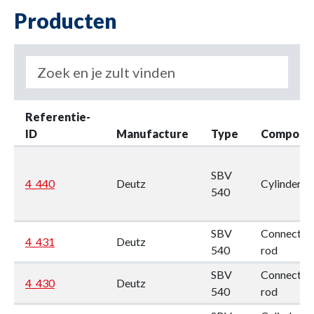
Producten
Referentie-
ID
Manufacture
Type
Compone
SBV
4_440
Deutz
Cylinder li
540
SBV
Connectin
4_431
Deutz
540
rod
SBV
Connectin
4_430
Deutz
540
rod