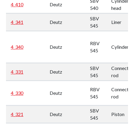
SBV
Cylinder
4_410
Deutz
540
head
SBV
4_341
Deutz
Liner
545
RBV
4_340
Deutz
Cylinder li
545
SBV
Connectio
4_331
Deutz
545
rod
RBV
Connectin
4_330
Deutz
545
rod
SBV
4_321
Deutz
Piston
545