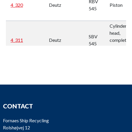
RBV
4_320
Deutz
Piston
545
Cylinder
head,
SBV
4_311
Deutz
complete 
545
fuel
equipment
RBV
Cylinder
4_310
Deutz
545
head
CONTACT
Injector /
SBV
4_260
Deutz
Nozzle
Fornaes Ship Recycling
628
holder
Rolshøjvej 12