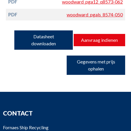
PDF
woodward_pga12_q8573-062
PDF
woodward_pgals_8574-050
Datasheet
Aanvraag indienen
downloaden
Gegevens met prijs
ophalen
CONTACT
Fornaes Ship Recycling