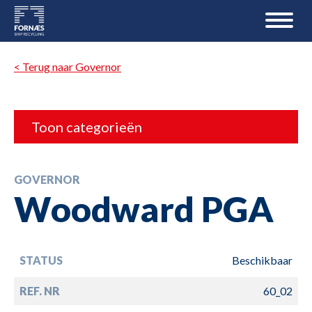
< Terug naar Governor
Toon categorieën
GOVERNOR
Woodward PGA
STATUS
Beschikbaar
REF. NR
60_02