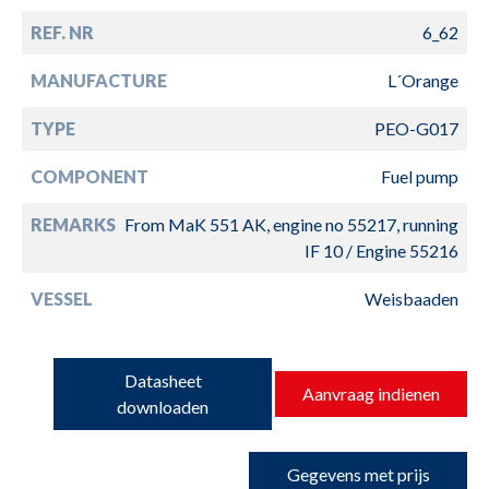
REF. NR
6_62
MANUFACTURE
L´Orange
TYPE
PEO-G017
COMPONENT
Fuel pump
REMARKS
From MaK 551 AK, engine no 55217, running
IF 10 / Engine 55216
VESSEL
Weisbaaden
Datasheet
Aanvraag indienen
downloaden
Gegevens met prijs