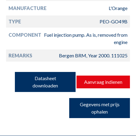
MANUFACTURE
L'Orange
TYPE
PEO-GO49B
COMPONENT
Fuel injection pump. As is, removed from
engine
REMARKS
Bergen BRM, Year 2000. 111025
Datasheet
Aanvraag indienen
downloaden
Gegevens met prijs
ophalen