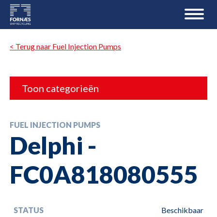
< Terug naar Fuel Injection Pumps
Toon categorieën
FUEL INJECTION PUMPS
Delphi -
FC0A818080555
STATUS
Beschikbaar