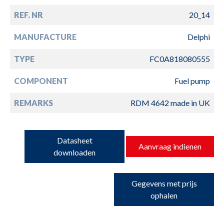
REF. NR
20_14
MANUFACTURE
Delphi
TYPE
FC0A818080555
COMPONENT
Fuel pump
REMARKS
RDM 4642 made in UK
Datasheet
Aanvraag indienen
downloaden
Gegevens met prijs
ophalen