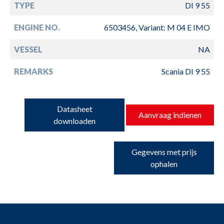
TYPE
DI 9 55
ENGINE NO.
6503456, Variant: M 04 E IMO
VESSEL
NA
REMARKS
Scania DI 9 55
Datasheet
Aanvraag indienen
downloaden
Gegevens met prijs
ophalen