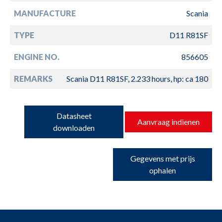
MANUFACTURE
Scania
TYPE
D11 R81SF
ENGINE NO.
856605
REMARKS
Scania D11 R81SF, 2.233 hours, hp: ca 180
Datasheet
Aanvraag indienen
downloaden
Gegevens met prijs
ophalen