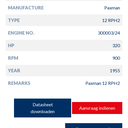
MANUFACTURE
Paxman
TYPE
12 RPH2
ENGINE NO.
300003/24
HP
320
RPM
900
YEAR
1955
REMARKS
Paxman 12 RPH2
Datasheet
Aanvraag indienen
downloaden