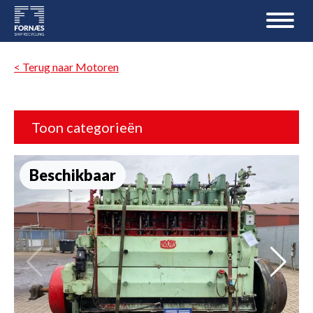
< Terug naar Motoren
Toon categorieën
Beschikbaar