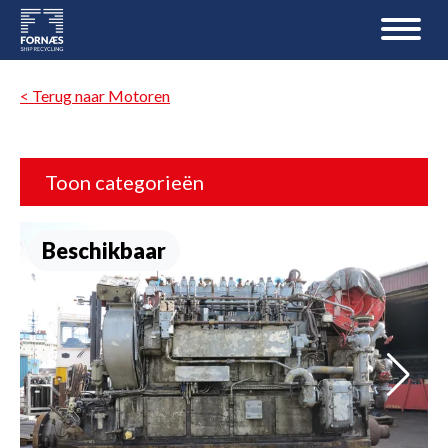
< Terug naar Motoren
Toon categorieën
Beschikbaar