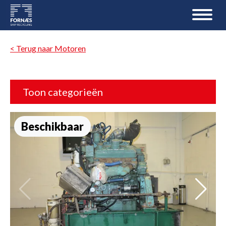
< Terug naar Motoren
Toon categorieën
Beschikbaar