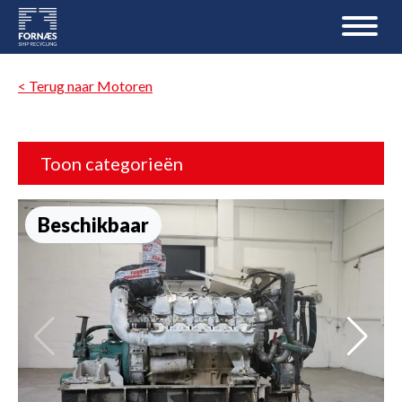
< Terug naar Motoren
Toon categorieën
Beschikbaar