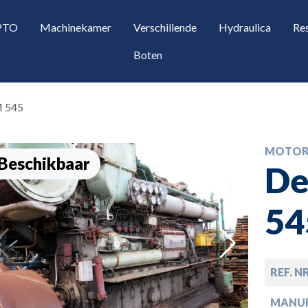
 PTO
Machinekamer
Verschillende
Hydraulica
Re
Boten
M 545
MOTOR
Beschikbaar
De
54
opdown
REF. N
opdown
MANU