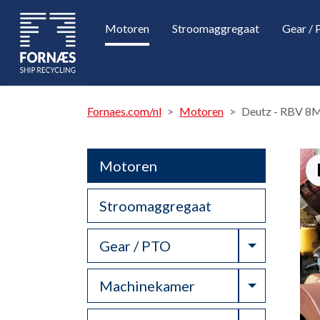
Motoren
Stroomaggregaat
Gear /
Fornaes.com/nl
Motoren
Deutz - RBV 8
Motoren
Stroomaggregaat
Toggle Dr
Gear / PTO
Toggle Dr
Machinekamer