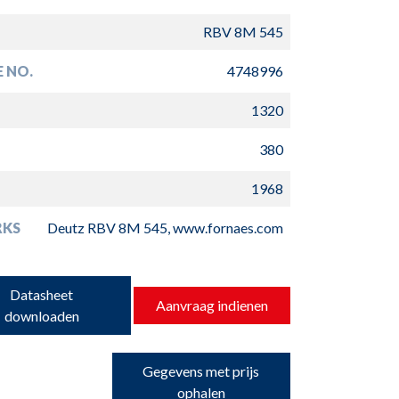
RBV 8M 545
E NO.
4748996
1320
380
1968
RKS
Deutz RBV 8M 545, www.fornaes.com
Datasheet
Aanvraag indienen
downloaden
Gegevens met prijs
ophalen