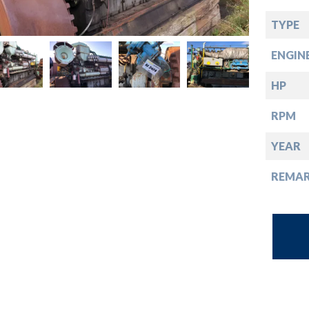
opdown
TYPE
opdown
ENGIN
opdown
HP
RPM
opdown
YEAR
REMA