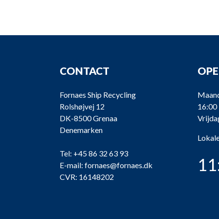
CONTACT
OPE
Fornaes Ship Recycling
Maand
Rolshøjvej 12
16:00
DK-8500 Grenaa
Vrijda
Denemarken
Lokale
Tel:
+45 86 32 63 93
11
E-mail:
fornaes@fornaes.dk
CVR: 16148202