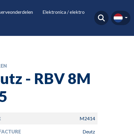
serveonderdelen
Elektronica / elektro
EN
utz - RBV 8M
5
R
M2414
FACTURE
Deutz