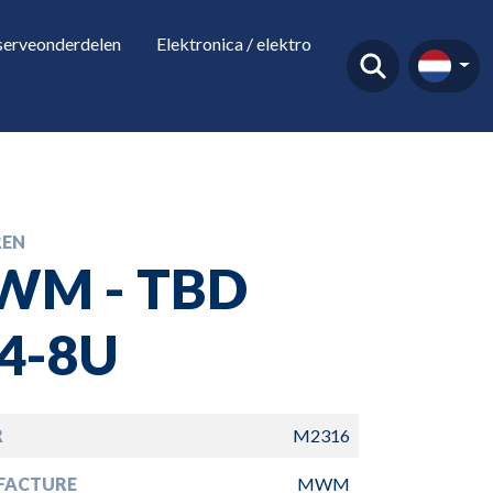
serveonderdelen
Elektronica / elektro
EN
WM - TBD
4-8U
R
M2316
FACTURE
MWM