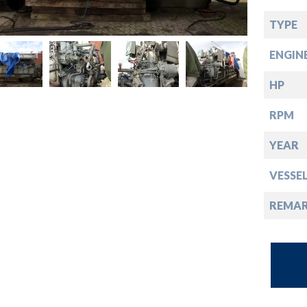
opdown
TYPE
opdown
ENGIN
opdown
HP
RPM
opdown
YEAR
VESSE
REMA