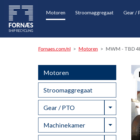
Motoren
Stroomaggregaat
Gear /
Fornaes.com/nl
Motoren
MWM - TBD 4
Motoren
Stroomaggregaat
Toggle Dr
Gear / PTO
Toggle Dr
Machinekamer