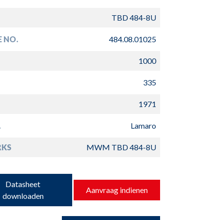
TBD 484-8U
E NO.
484.08.01025
1000
335
1971
L
Lamaro
RKS
MWM TBD 484-8U
Datasheet
Aanvraag indienen
downloaden