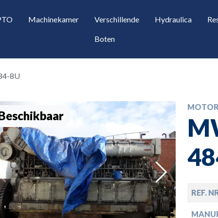
 PTO
Machinekamer
Verschillende
Hydraulica
Re
Boten
84-8U
MOTOR
Beschikbaar
M
48
opdown
REF. N
opdown
MANU