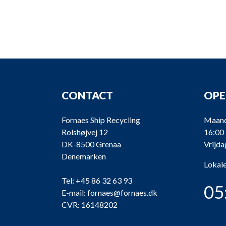
CONTACT
OPE
Fornaes Ship Recycling
Maand
Rolshøjvej 12
16:00
DK-8500 Grenaa
Vrijda
Denemarken
Lokale
Tel:
+45 86 32 63 93
05
E-mail:
fornaes@fornaes.dk
CVR: 16148202