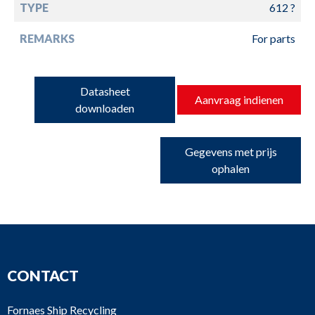
TYPE
612 ?
REMARKS
For parts
Datasheet
Aanvraag indienen
downloaden
Gegevens met prijs
ophalen
CONTACT
Fornaes Ship Recycling