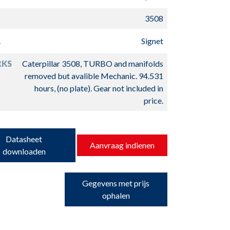
3508
L
Signet
RKS
Caterpillar 3508, TURBO and manifolds
removed but avalible Mechanic. 94.531
hours, (no plate). Gear not included in
price.
Datasheet
Aanvraag indienen
downloaden
Gegevens met prijs
ophalen