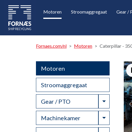
Motoren
Stroomaggregaat
Gear /
Fornaes.com/nl
Motoren
Caterpillar - 35
Motoren
Stroomaggregaat
Toggle Dr
Gear / PTO
Toggle Dr
Machinekamer