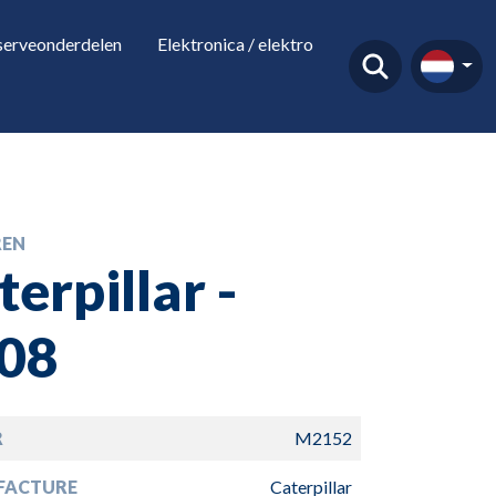
serveonderdelen
Elektronica / elektro
EN
terpillar -
08
R
M2152
FACTURE
Caterpillar