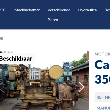
 PTO
Machinekamer
Verschillende
Hydraulica
Re
Boten
08
MOTOR
Beschikbaar
Ca
35
opdown
REF. N
opdown
MANU