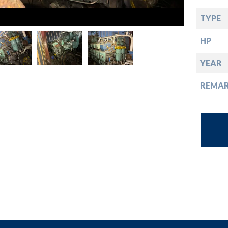
opdown
TYPE
opdown
HP
opdown
YEAR
REMA
opdown