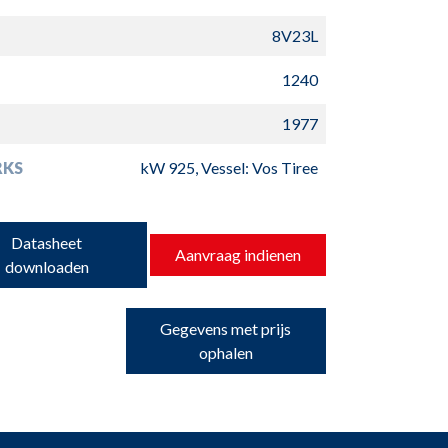
8V23L
1240
1977
RKS
kW 925, Vessel: Vos Tiree
Datasheet
Aanvraag indienen
downloaden
Gegevens met prijs
ophalen