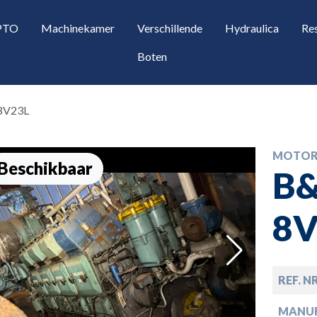
 PTO
Machinekamer
Verschillende
Hydraulica
Re
Boten
 8V23L
MOTOR
Beschikbaar
B&
8V
opdown
REF. N
opdown
MANU