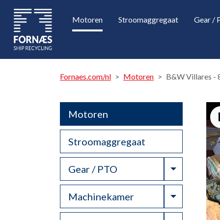
Motoren
Stroomaggregaat
Gear /
Fornaes.com/nl
Motoren
B&W Villares -
Motoren
Stroomaggregaat
Toggle Dr
Gear / PTO
Toggle Dr
Machinekamer