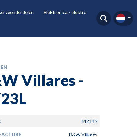
serveonderdelen
Elektronica / elektro
EN
W Villares -
23L
R
M2149
FACTURE
B&W Villares