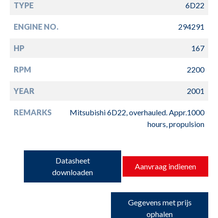
TYPE
6D22
ENGINE NO.
294291
HP
167
RPM
2200
YEAR
2001
REMARKS
Mitsubishi 6D22, overhauled. Appr.1000
hours, propulsion
Datasheet
Aanvraag indienen
downloaden
Gegevens met prijs
ophalen