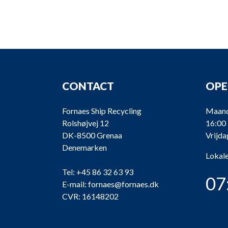
CONTACT
OPE
Fornaes Ship Recycling
Maand
Rolshøjvej 12
16:00
DK-8500 Grenaa
Vrijda
Denemarken
Lokale
Tel:
+45 86 32 63 93
07
E-mail:
fornaes@fornaes.dk
CVR: 16148202