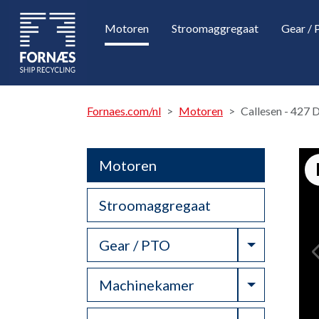
Motoren
Stroomaggregaat
Gear /
Fornaes.com/nl
Motoren
Callesen - 427
Motoren
Stroomaggregaat
Toggle Dr
Gear / PTO
Toggle Dr
Machinekamer