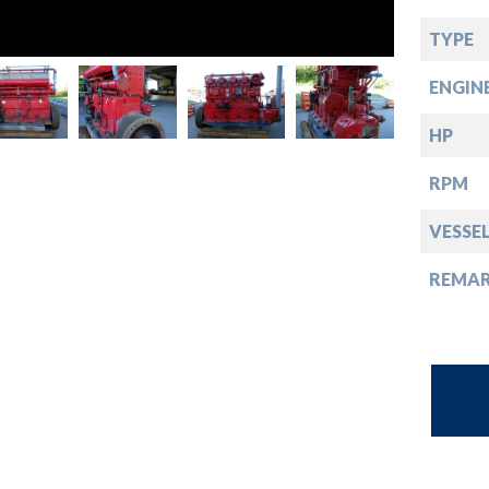
opdown
TYPE
opdown
ENGIN
opdown
HP
RPM
opdown
VESSE
REMA