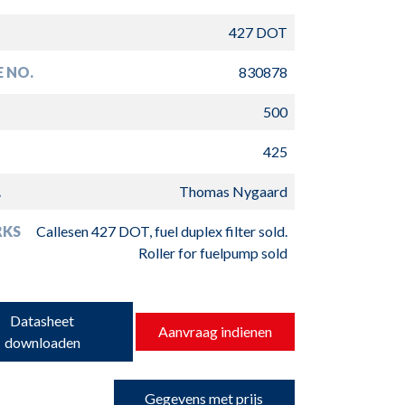
427 DOT
E NO.
830878
500
425
L
Thomas Nygaard
RKS
Callesen 427 DOT, fuel duplex filter sold.
Roller for fuelpump sold
Datasheet
Aanvraag indienen
downloaden
Gegevens met prijs