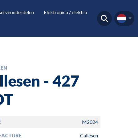
serveonderdelen
Elektronica / elektro
EN
llesen - 427
OT
R
M2024
FACTURE
Callesen