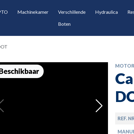
 PTO
Machinekamer
Verschillende
Hydraulica
Re
Boten
 DOT
MOTOR
Beschikbaar
Ca
D
opdown
REF. N
opdown
MANU