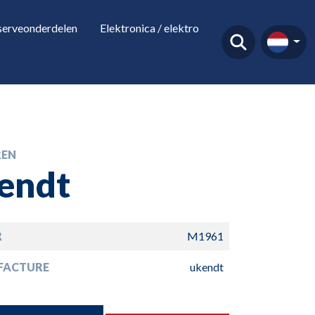
serveonderdelen
Elektronica / elektro
EN
endt
R
M1961
FACTURE
ukendt