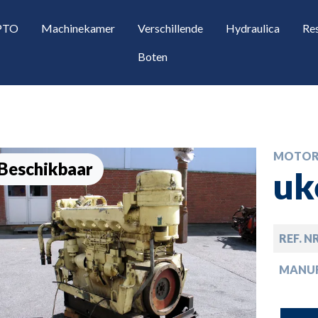
 PTO
Machinekamer
Verschillende
Hydraulica
Re
Boten
MOTOR
Beschikbaar
uk
REF. N
opdown
MANU
opdown