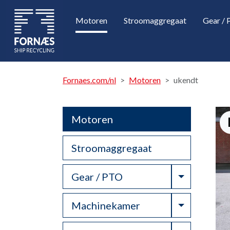
Motoren
Stroomaggregaat
Gear /
Fornaes.com/nl
Motoren
ukendt
Motoren
Stroomaggregaat
Toggle Dr
Gear / PTO
Toggle Dr
Machinekamer