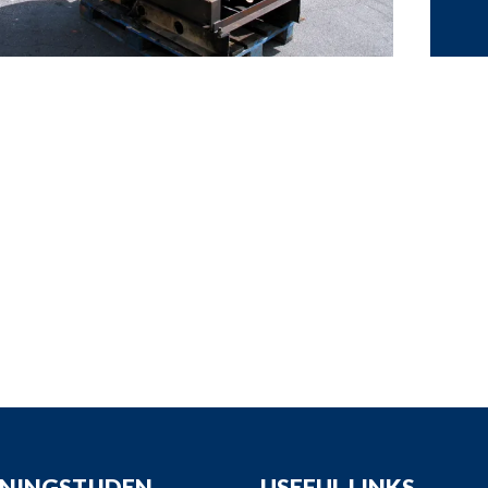
opdown
opdown
opdown
opdown
NINGSTIJDEN
USEFUL LINKS