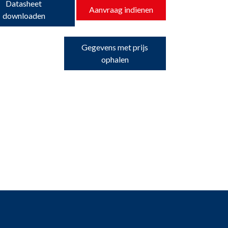
Datasheet
Aanvraag indienen
downloaden
Gegevens met prijs
ophalen