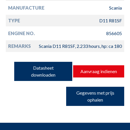
MANUFACTURE
Scania
TYPE
D11 R81SF
ENGINE NO.
856605
REMARKS
Scania D11 R81SF, 2.233 hours, hp: ca 180
Datasheet
Aanvraag indienen
downloaden
Gegevens met prijs
ophalen