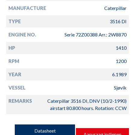
MANUFACTURE
Caterpillar
TYPE
3516 DI
ENGINE NO.
Serie 72Z00388 Arr.: 2W8870
HP
1410
RPM
1200
YEAR
6.1989
VESSEL
Sjøvik
REMARKS
Caterpillar 3516 DI, DNV (10/2-1990)
airstart 80.800 hours. Rotation: CCW
Datasheet
Aanvraag indienen