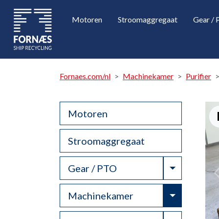
Motoren
Stroomaggregaat
Gear /
Fornaes.com/nl
Machinekamer
Purifier
Motoren
Stroomaggregaat
Toggle Dr
Gear / PTO
Toggle Dr
Machinekamer