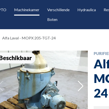
 PTO
Machinekamer
Verschillende
Hydraulica
Re
Boten
Alfa Laval - MOPX 205-TGT-24
PURIFIE
Beschikbaar
Al
MO
opdown
24
opdown