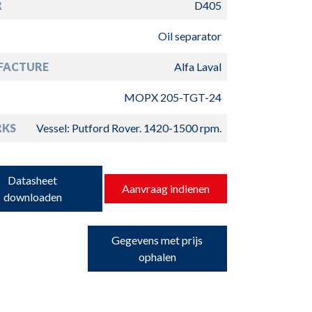
R
D405
Oil separator
FACTURE
Alfa Laval
MOPX 205-TGT-24
RKS
Vessel: Putford Rover. 1420-1500 rpm.
Datasheet
Aanvraag indienen
downloaden
Gegevens met prijs
ophalen