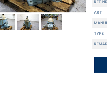
opdown
REF. N
ART
opdown
MANU
opdown
TYPE
REMA
opdown