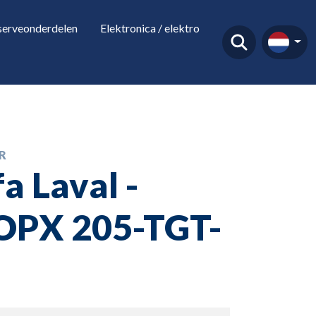
serveonderdelen
Elektronica / elektro
R
fa Laval -
PX 205-TGT-