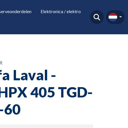
serveonderdelen
Elektronica / elektro
R
fa Laval -
PX 405 TGD-
-60