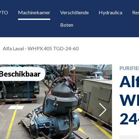
 PTO
Machinekamer
Verschillende
Hydraulica
Re
Boten
Alfa Laval - WHPX 405 TGD-24-60
PURIFIE
Beschikbaar
Al
WH
opdown
24
opdown