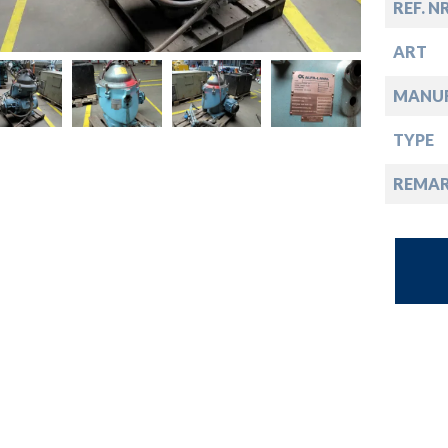
opdown
REF. N
ART
opdown
MANU
opdown
TYPE
REMA
opdown