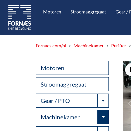
Motoren
Stroomaggregaat
Gear /
Fornaes.com/nl
Machinekamer
Purifier
Motoren
Stroomaggregaat
Toggle Dr
Gear / PTO
Toggle Dr
Machinekamer