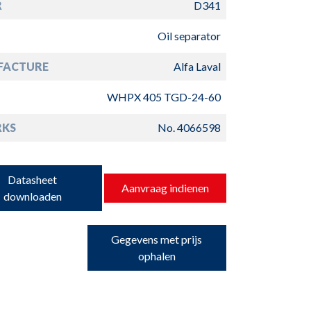
R
D341
Oil separator
FACTURE
Alfa Laval
WHPX 405 TGD-24-60
RKS
No. 4066598
Datasheet
Aanvraag indienen
downloaden
Gegevens met prijs
ophalen