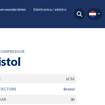
serveonderdelen
Elektronica / elektro
COMPRESSOR
istol
R
LC52
FACTURE
Bristol
BAR
30