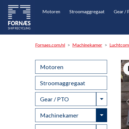
Motoren
Stroomaggregaat
Gear /
Fornaes.com/nl
Machinekamer
Luchtcom
Motoren
Stroomaggregaat
Toggle Dr
Gear / PTO
Toggle Dr
Machinekamer