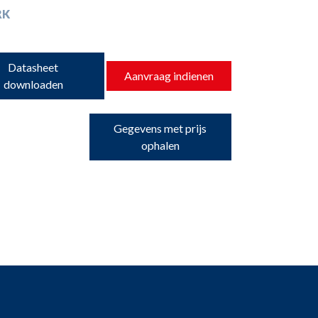
RK
Datasheet
Aanvraag indienen
downloaden
Gegevens met prijs
ophalen