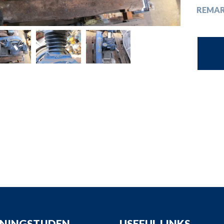
opdown
REMA
opdown
opdown
opdown
NINGSTIJDEN
USEFUL LINKS