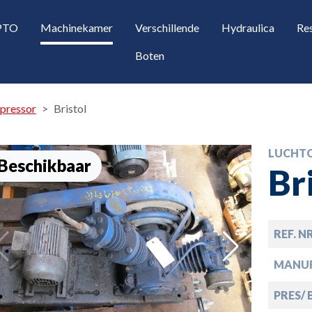
 PTO
Machinekamer
Verschillende
Hydraulica
Re
Boten
pressor
Bristol
LUCHT
Beschikbaar
Br
REF. N
opdown
MANU
opdown
PRES/ 