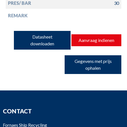
PRES/ BAR
30
REMARK
Datasheet
Aanvraag indienen
downloaden
Gegevens met prijs
ophalen
CONTACT
Fornaes Ship Recycling