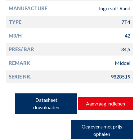
MANUFACTURE
Ingersoll-Rand
TYPE
7T4
M3/H
42
PRES/ BAR
34,5
REMARK
Middel
SERIE NR.
9828519
Datasheet
Aanvraag indienen
downloaden
Gegevens met prijs
ophalen