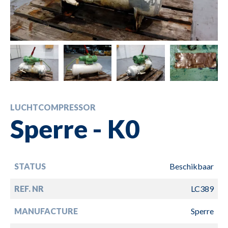
LUCHTCOMPRESSOR
Sperre - K0
STATUS
Beschikbaar
REF. NR
LC389
MANUFACTURE
Sperre