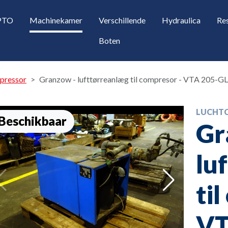
 PTO
Machinekamer
Verschillende
Hydraulica
Re
Boten
pressor
Granzow - lufttørreanlæg til compresor - VTA 205-GL
LUCHT
Beschikbaar
Gr
lu
opdown
ti
opdown
VT