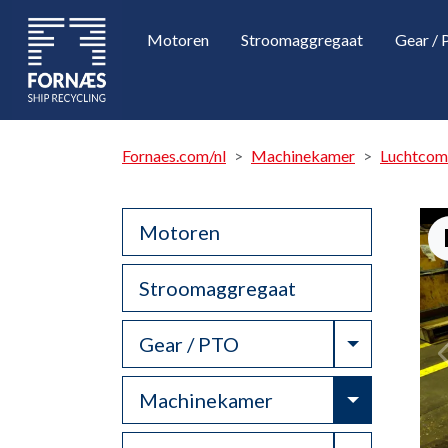
Motoren
Stroomaggregaat
Gear /
Fornaes.com/nl
Machinekamer
Luchtcom
Motoren
Stroomaggregaat
Toggle Dr
Gear / PTO
Toggle Dr
Machinekamer