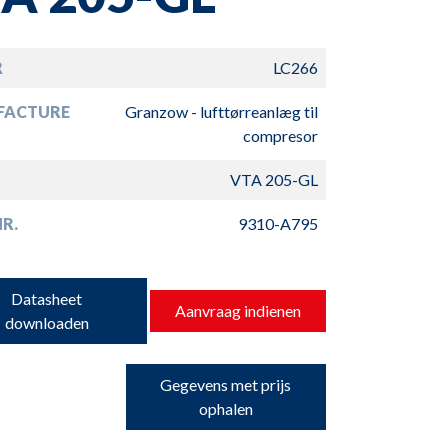
R
LC266
FACTURE
Granzow - lufttørreanlæg til
compresor
VTA 205-GL
NR.
9310-A795
Datasheet
Aanvraag indienen
downloaden
Gegevens met prijs
ophalen