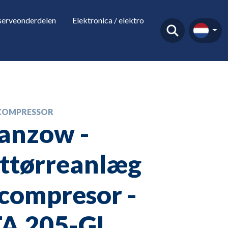
serveonderdelen
Elektronica / elektro
COMPRESSOR
anzow -
fttørreanlæg
l compresor -
A 205-GL