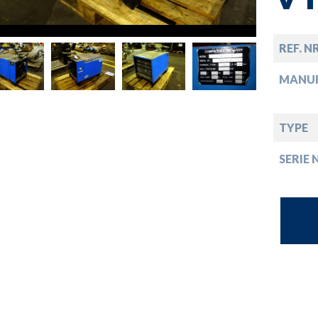
opdown
opdown
REF. N
MANU
opdown
TYPE
opdown
SERIE 