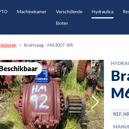
 PTO
Machinekamer
Verschillende
Hydraulica
Re
Boten
 motoren
Brattvaag - M6300T-BR
HYDRA
Beschikbaar
Br
M6
opdown
REF. N
opdown
MANU