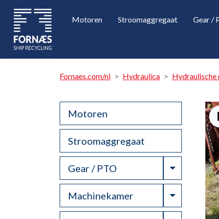
Motoren
Stroomaggregaat
Gear /
Fornaes.com/nl
Hydraulica
Hydraulische
Motoren
Stroomaggregaat
Toggle Dr
Gear / PTO
Toggle Dr
Machinekamer