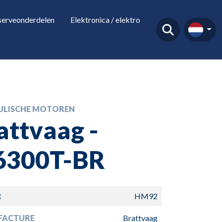
serveonderdelen
Elektronica / elektro
ULISCHE MOTOREN
attvaag -
300T-BR
R
HM92
FACTURE
Brattvaag