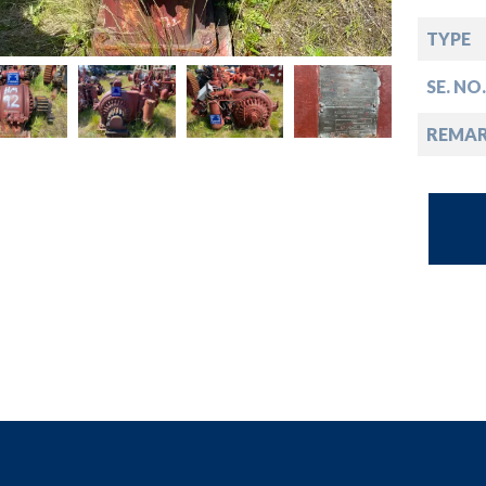
opdown
TYPE
opdown
SE. NO.
opdown
REMA
opdown