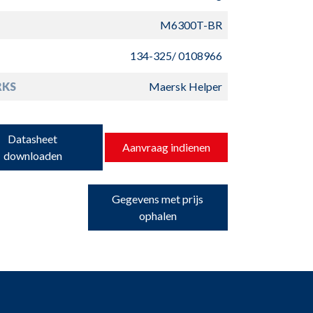
M6300T-BR
134-325/ 0108966
RKS
Maersk Helper
Datasheet
Aanvraag indienen
downloaden
Gegevens met prijs
ophalen