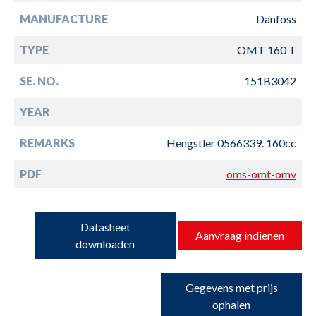
MANUFACTURE
Danfoss
TYPE
OMT 160 T
SE. NO.
151B3042
YEAR
REMARKS
Hengstler 0566339. 160cc
PDF
oms-omt-omv
Datasheet
Aanvraag indienen
downloaden
Gegevens met prijs
ophalen