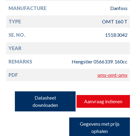
MANUFACTURE
Danfoss
TYPE
OMT 160 T
SE. NO.
151B3042
YEAR
REMARKS
Hengstler 0566339. 160cc
PDF
oms-omt-omv
Datasheet
Aanvraag indienen
downloaden
Gegevens met prijs
ophalen