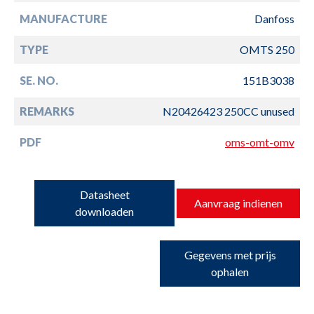
MANUFACTURE
Danfoss
TYPE
OMTS 250
SE. NO.
151B3038
REMARKS
N20426423 250CC unused
PDF
oms-omt-omv
Datasheet
Aanvraag indienen
downloaden
Gegevens met prijs
ophalen