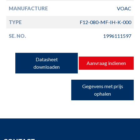
MANUFACTURE
VOAC
TYPE
F12-080-MF-IH-K-000
SE. NO.
1996111597
Datasheet
Aanvraag indienen
downloaden
Gegevens met prijs
ophalen