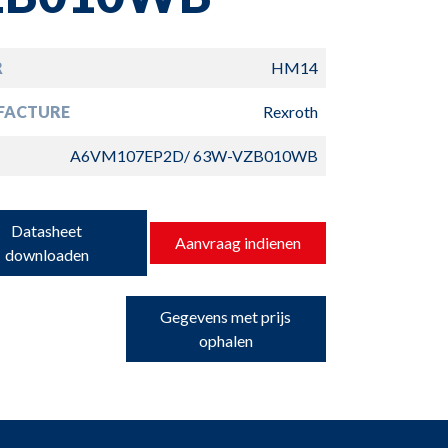
R
HM14
FACTURE
Rexroth
A6VM107EP2D/ 63W-VZB010WB
Datasheet
Aanvraag indienen
downloaden
Gegevens met prijs
ophalen