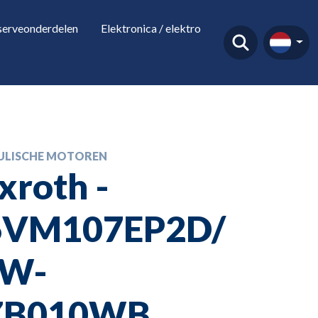
serveonderdelen
Elektronica / elektro
ULISCHE MOTOREN
xroth -
6VM107EP2D/
3W-
ZB010WB