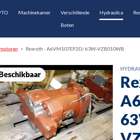
 PTO
Machinekamer
Verschillende
Hydraulica
Re
Boten
 motoren
Rexroth - A6VM107EP2D/ 63W-VZB010WB
HYDRA
Beschikbaar
Re
A
opdown
6
opdown
V