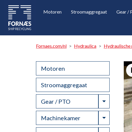
Motoren
Stroomaggregaat
Gear /
Fornaes.com/nl
Hydraulica
Hydraulische
Motoren
Stroomaggregaat
Toggle Dr
Gear / PTO
Toggle Dr
Machinekamer