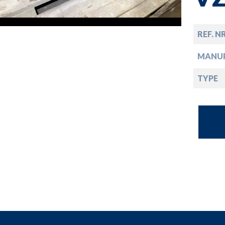
opdown
opdown
REF. N
MANU
opdown
TYPE
opdown