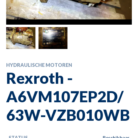
HYDRAULISCHE MOTOREN
Rexroth -
A6VM107EP2D/
63W-VZB010WB
STATUS
Beschikbaar