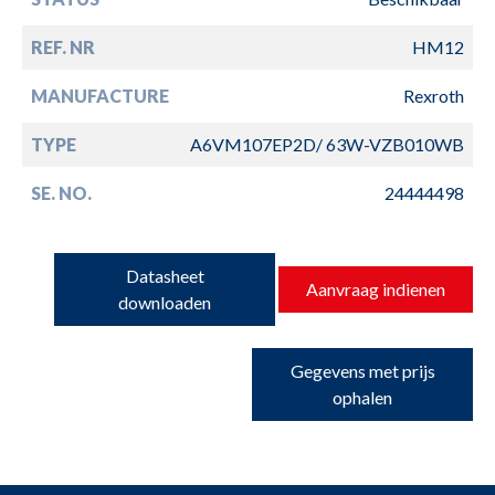
REF. NR
HM12
MANUFACTURE
Rexroth
TYPE
A6VM107EP2D/ 63W-VZB010WB
SE. NO.
24444498
Datasheet
Aanvraag indienen
downloaden
Gegevens met prijs
ophalen