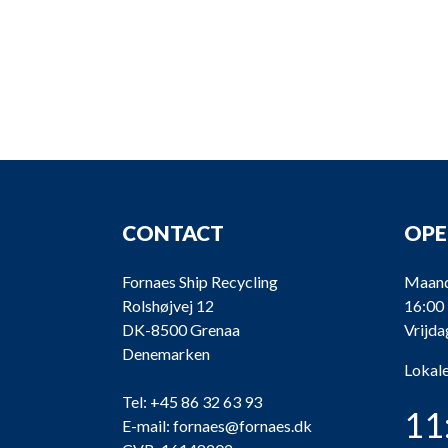
CONTACT
OPE
Fornaes Ship Recycling
Maand
Rolshøjvej 12
16:00
DK-8500 Grenaa
Vrijda
Denemarken
Lokale
Tel:
+45 86 32 63 93
11
E-mail:
fornaes@fornaes.dk