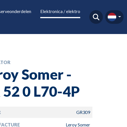
serveonderdelen
Elektronica / elektro
ATOR
roy Somer -
 52 0 L70-4P
R
GR309
FACTURE
Leroy Somer