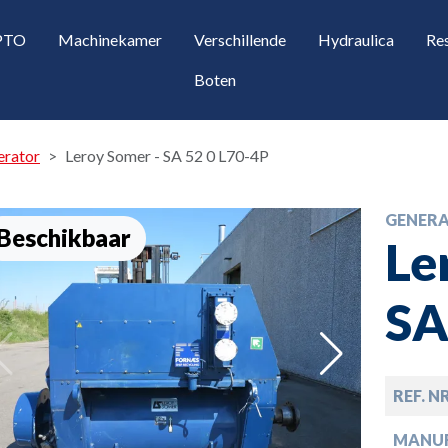
 PTO
Machinekamer
Verschillende
Hydraulica
Re
Boten
erator
Leroy Somer - SA 52 0 L70-4P
GENER
Beschikbaar
Le
SA
opdown
REF. N
opdown
MANU