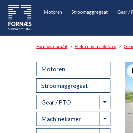
Motoren
Stroomaggregaat
Gear /
Fornaes.com/nl
Elektronica / elektro
Gen
Motoren
Stroomaggregaat
Toggle Dr
Gear / PTO
Toggle Dr
Machinekamer