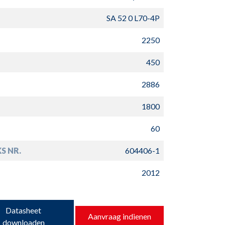
SA 52 0 L70-4P
2250
450
2886
1800
60
S NR.
604406-1
2012
Datasheet
Aanvraag indienen
downloaden