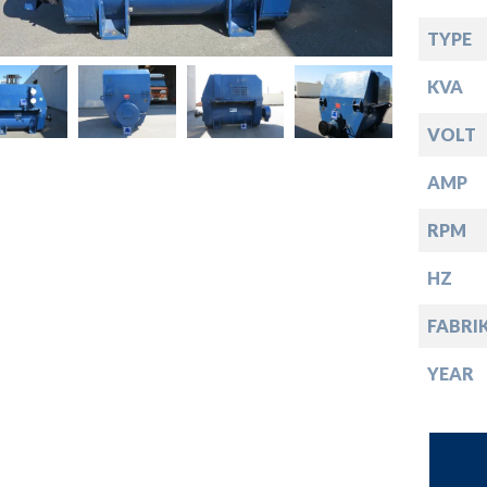
opdown
TYPE
opdown
KVA
opdown
VOLT
AMP
opdown
RPM
HZ
FABRIK
YEAR