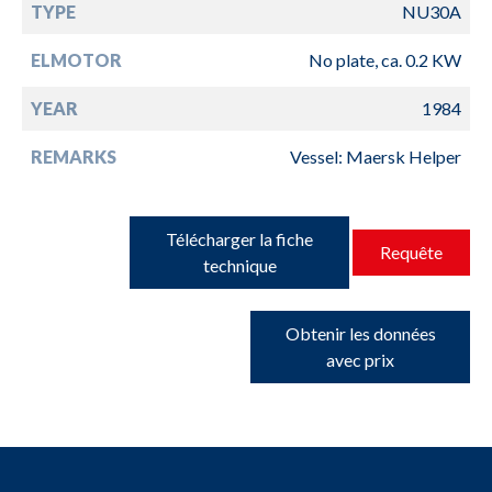
TYPE
NU30A
ELMOTOR
No plate, ca. 0.2 KW
YEAR
1984
REMARKS
Vessel: Maersk Helper
Télécharger la fiche
Requête
technique
Obtenir les données
avec prix