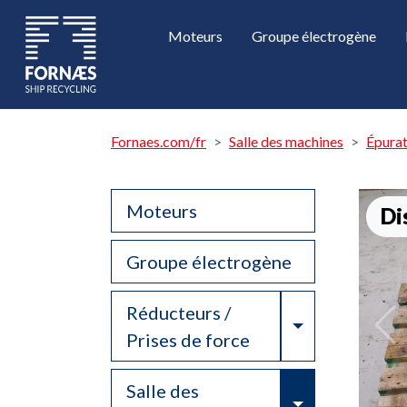
Moteurs
Groupe électrogène
Fornaes.com/fr
Salle des machines
Épurat
Moteurs
Di
Groupe électrogène
Réducteurs /
Toggle Drop
Prises de force
Salle des
Toggle Drop