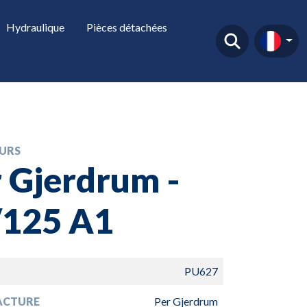
Hydraulique
Pièces détachées
URS
 Gjerdrum -
/125 A1
PU627
ACTURE
Per Gjerdrum