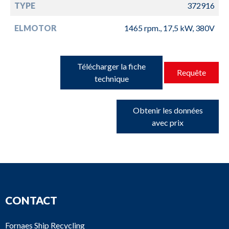
TYPE
372916
ELMOTOR
1465 rpm., 17,5 kW, 380V
Télécharger la fiche
Requête
technique
Obtenir les données
avec prix
CONTACT
Fornaes Ship Recycling