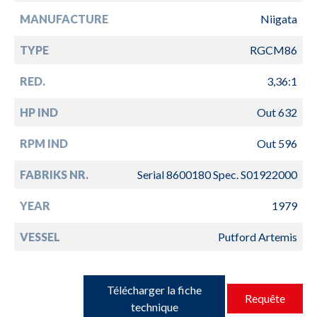
MANUFACTURE
Niigata
TYPE
RGCM86
RED.
3,36:1
HP IND
Out 632
RPM IND
Out 596
FABRIKS NR.
Serial 8600180 Spec. S01922000
YEAR
1979
VESSEL
Putford Artemis
Télécharger la fiche
Requête
technique