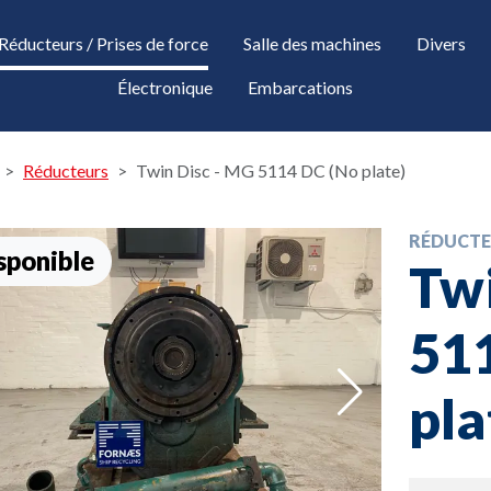
Réducteurs / Prises de force
Salle des machines
Divers
Électronique
Embarcations
Réducteurs
Twin Disc - MG 5114 DC (No plate)
RÉDUCTE
sponible
Twi
51
down
pla
down