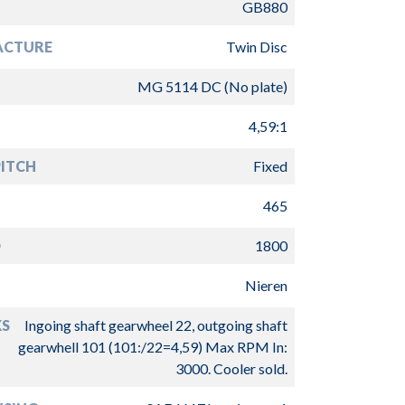
GB880
ACTURE
Twin Disc
MG 5114 DC (No plate)
4,59:1
PITCH
Fixed
465
D
1800
Nieren
S
Ingoing shaft gearwheel 22, outgoing shaft
gearwhell 101 (101:/22=4,59) Max RPM In:
3000. Cooler sold.