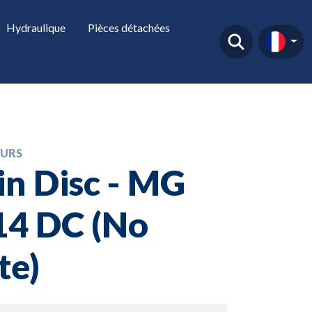
Hydraulique
Pièces détachées
URS
n Disc - MG
14 DC (No
te)