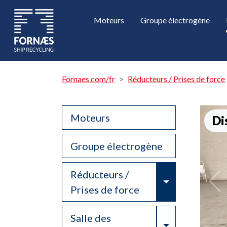
Moteurs
Groupe électrogène
Fornaes.com/fr
Réducteurs / Prises de force
Moteurs
Di
Groupe électrogène
Réducteurs /
Toggle Drop
Prises de force
Salle des
Toggle Drop