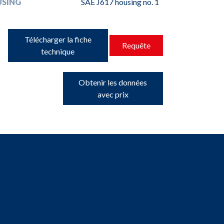
USING
SAE J617 housing no. 1
Télécharger la fiche
Requête
technique
Obtenir les données
avec prix