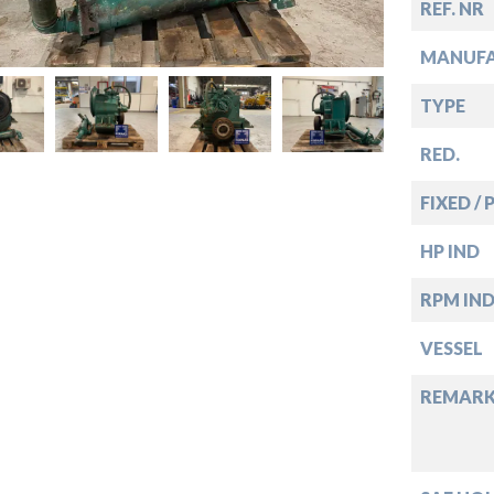
REF. NR
MANUF
down
TYPE
down
RED.
FIXED / 
down
HP IND
down
RPM IN
VESSEL
REMARK