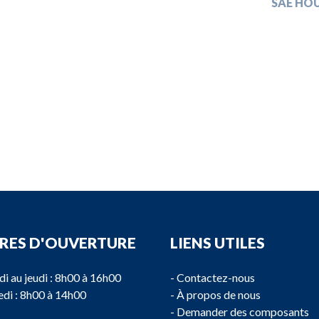
SAE HO
RES D'OUVERTURE
LIENS UTILES
di au jeudi : 8h00 à 16h00
-
Contactez-nous
di : 8h00 à 14h00
-
À propos de nous
-
Demander des composants