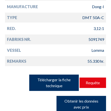
MANUFACTURE
Dong-I
TYPE
DMT 50A-C
RED.
3,12:1
FABRIKS NR.
5091749
VESSEL
Lomma
REMARKS
55.330 hr.
Télécharger la fiche
Requête
technique
Obtenir les données
avec prix