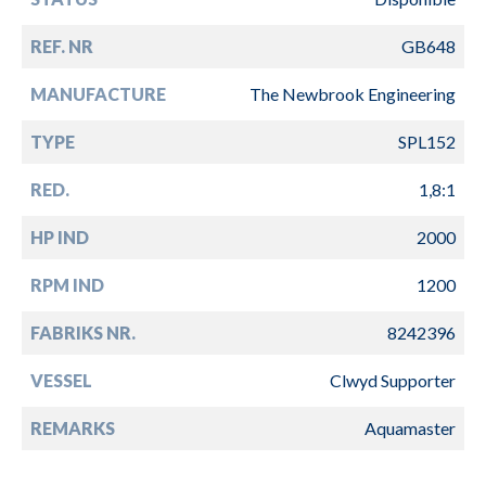
REF. NR
GB648
MANUFACTURE
The Newbrook Engineering
TYPE
SPL152
RED.
1,8:1
HP IND
2000
RPM IND
1200
FABRIKS NR.
8242396
VESSEL
Clwyd Supporter
REMARKS
Aquamaster